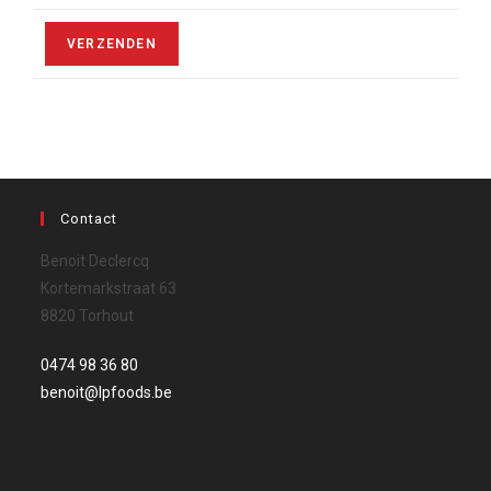
Contact
Benoit Declercq
Kortemarkstraat 63
8820 Torhout
0474 98 36 80‬
benoit@lpfoods.be