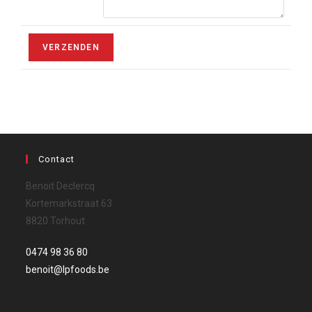
Contact
Benoit Declercq
Kortemarkstraat 63
8820 Torhout
0474 98 36 80‬
benoit@lpfoods.be