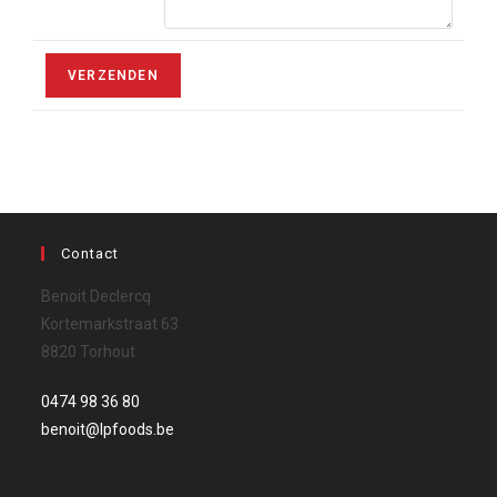
Contact
Benoit Declercq
Kortemarkstraat 63
8820 Torhout
0474 98 36 80‬
benoit@lpfoods.be