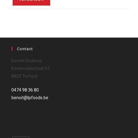
Contact
Benoit Declercq
Kortemarkstraat 63
8820 Torhout
0474 98 36 80‬
benoit@lpfoods.be